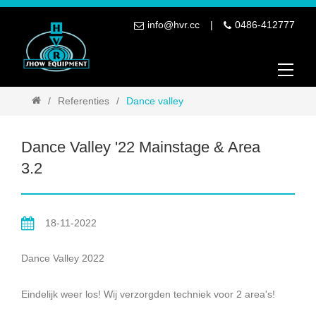
info@hvr.cc
0486-412777
Referenties
Dance valley
Dance Valley '22 Mainstage & Area
3.2
18-11-2022
Dance Valley 2022
Eindelijk weer los! Wij verzorgden techniek voor 2 area's!