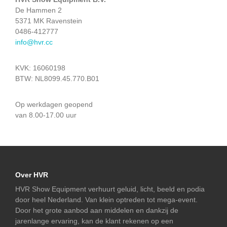
De Hammen 2
5371 MK Ravenstein
0486-412777
info@hvr.cc
KVK: 16060198
BTW: NL8099.45.770.B01
Op werkdagen geopend
van 8.00-17.00 uur
Over HVR
HVR Show Equipment verhuurt geluid, licht, beeld en podia
door heel Nederland. Van klein optreden tot mega-event.
Door het grote aanbod aan middelen en dankzij de
jarenlange ervaring, kan de klant rekenen op een