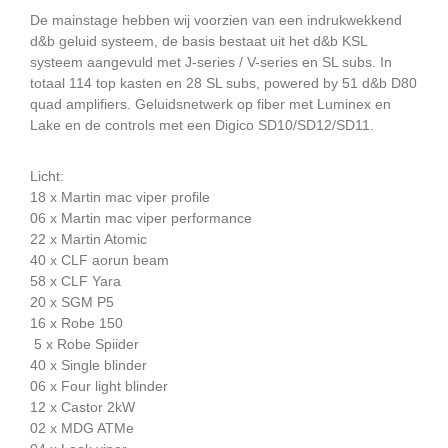
De mainstage hebben wij voorzien van een indrukwekkend
d&b geluid systeem, de basis bestaat uit het d&b KSL
systeem aangevuld met J-series / V-series en SL subs. In
totaal 114 top kasten en 28 SL subs, powered by 51 d&b D80
quad amplifiers. Geluidsnetwerk op fiber met Luminex en
Lake en de controls met een Digico SD10/SD12/SD11.
Licht:
18 x Martin mac viper profile
06 x Martin mac viper performance
22 x Martin Atomic
40 x CLF aorun beam
58 x CLF Yara
20 x SGM P5
16 x Robe 150
5 x Robe Spiider
40 x Single blinder
06 x Four light blinder
12 x Castor 2kW
02 x MDG ATMe