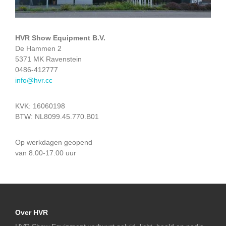
HVR Show Equipment B.V.
De Hammen 2
5371 MK Ravenstein
0486-412777
info@hvr.cc
KVK: 16060198
BTW: NL8099.45.770.B01
Op werkdagen geopend
van 8.00-17.00 uur
Over HVR