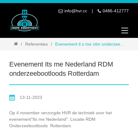
info@hvr.cc
0486-412777
Referenties
Evenement it s me rdm onderzee...
Evenement Its me Nederland RDM
onderzeebootloods Rotterdam
13-11-2023
Op 4 november verzorgde HVR de techniek voor het
evenement"Its me Nederland". Locatie RDM
Onderzeebootloods Rotterdam.