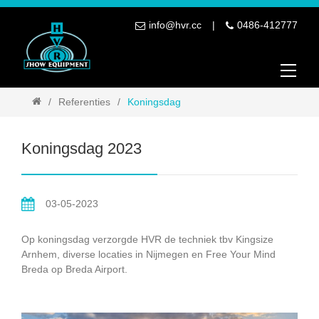
info@hvr.cc
0486-412777
Referenties
Koningsdag
Koningsdag 2023
03-05-2023
Op koningsdag verzorgde HVR de techniek tbv Kingsize
Arnhem, diverse locaties in Nijmegen en Free Your Mind
Breda op Breda Airport.