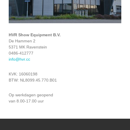
HVR Show Equipment B.V.
De Hammen 2
5371 MK Ravenstein
0486-412777
info@hvr.cc
KVK: 16060198
BTW: NL8099.45.770.B01
Op werkdagen geopend
van 8.00-17.00 uur