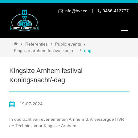
info@hvr.cc
0486-412777
Referenties
Public events
Kingsize arnhem festival konin...
dag
Kingsize Arnhem festival
Koningsnacht/-dag
19-07-2024
In opdracht van evenementen Arnhem B.V. verzorgde HVR
de Techniek voor Kingsize Arnhem.