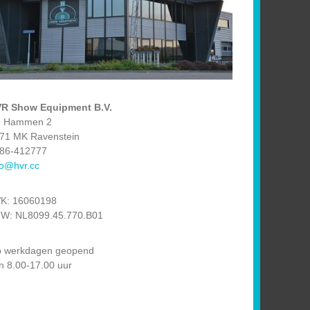
R Show Equipment B.V.
 Hammen 2
71 MK Ravenstein
86-412777
fo@hvr.cc
K: 16060198
W: NL8099.45.770.B01
 werkdagen geopend
n 8.00-17.00 uur