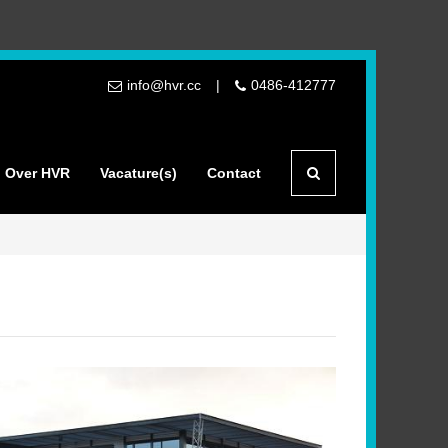
info@hvr.cc
0486-412777
Over HVR
Vacature(s)
Contact