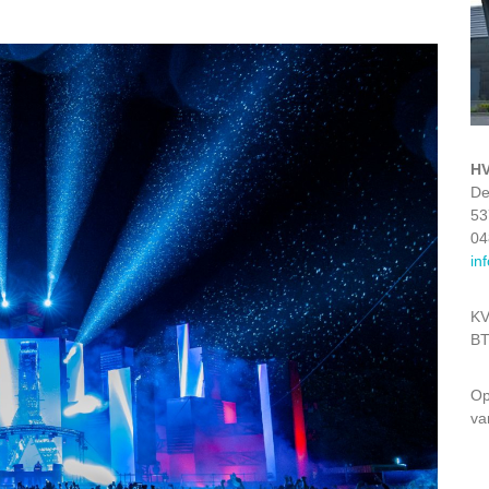
HV
De
53
04
in
KV
BT
Op
va