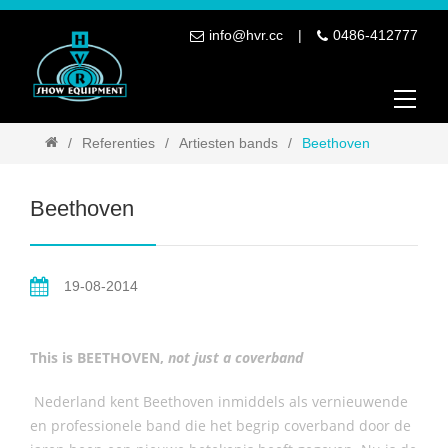
info@hvr.cc
0486-412777
Referenties
Artiesten bands
Beethoven
Beethoven
19-08-2014
This is
BEETHOVEN
,
not just a coverband
Nederland kent Beethoven inmiddels als vernieuwende
en professionele band die het begrip coverband door de