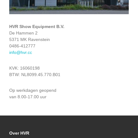
HVR Show Equipment B.V.
De Hammen 2
5371 MK Ravenstein
0486-412777
info@hvr.cc
KVK: 16060198
BTW: NL8099.45.770.B01
Op werkdagen geopend
van 8.00-17.00 uur
Over HVR