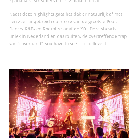
Sparkulars, Streamers en CO2 maken het af.
Naast deze highlights gaat het dak er natuurlijk af met
een zeer uitgebreid repertoire van de grootste Pop-,
Dance- R&B- en Rockhits vanaf de ’90. Deze show is
uniek in Nederland en daarbuiten, de overtreffende trap
van “coverband”, you have to see it to believe it!