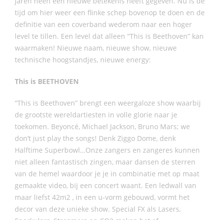
jaren heen een nieuwe betekenis heeft gegeven. Nu is de
tijd om hier weer een flinke schep bovenop te doen en de
definitie van een coverband wederom naar een hoger
level te tillen. Een level dat alleen “This is Beethoven” kan
waarmaken! Nieuwe naam, nieuwe show, nieuwe
technische hoogstandjes, nieuwe energy:
This is BEETHOVEN
“This is Beethoven” brengt een weergaloze show waarbij
de grootste wereldartiesten in volle glorie naar je
toekomen. Beyoncé, Michael Jackson, Bruno Mars; we
don’t just play the songs! Denk Ziggo Dome, denk
Halftime Superbowl…Onze zangers en zangeres kunnen
niet alleen fantastisch zingen, maar dansen de sterren
van de hemel waardoor je je in combinatie met op maat
gemaakte video, bij een concert waant. Een ledwall van
maar liefst 42m2 , in een u-vorm gebouwd, vormt het
decor van deze unieke show. Special FX als Lasers,